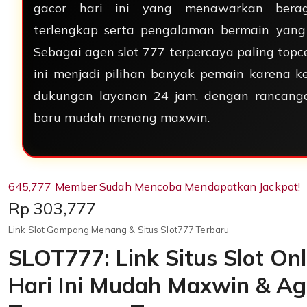
gacor hari ini yang menawarkan bera
terlengkap serta pengalaman bermain yang 
Sebagai agen slot 777 terpercaya paling topc
ini menjadi pilihan banyak pemain karena 
dukungan layanan 24 jam, dengan rancang
baru mudah menang maxwin.
645,777 Member Sudah Mencoba Mendapatkan Jackpot!
Price:
Rp 303,777
Link Slot Gampang Menang & Situs Slot777 Terbaru
SLOT777: Link Situs Slot On
Hari Ini Mudah Maxwin & Ag