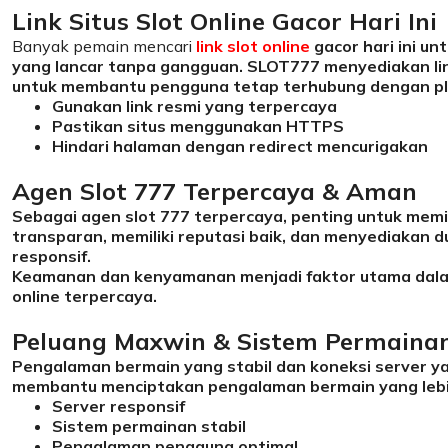
Link Situs Slot Online Gacor Hari Ini
Banyak pemain mencari
link slot online
gacor hari ini u
yang lancar tanpa gangguan. SLOT777 menyediakan link
untuk membantu pengguna tetap terhubung dengan pl
Gunakan link resmi yang terpercaya
Pastikan situs menggunakan HTTPS
Hindari halaman dengan redirect mencurigakan
Agen Slot 777 Terpercaya & Aman
Sebagai agen slot 777 terpercaya, penting untuk memi
transparan, memiliki reputasi baik, dan menyediakan 
responsif.
Keamanan dan kenyamanan menjadi faktor utama dalam
online terpercaya.
Peluang Maxwin & Sistem Permainan
Pengalaman bermain yang stabil dan koneksi server y
membantu menciptakan pengalaman bermain yang leb
Server responsif
Sistem permainan stabil
Pengalaman pengguna optimal