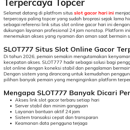
Terpercaya Topcer
Selamat datang di platfrom situs
slot gacor hari ini
menjadi
terpercaya paling topcer yang sudah broprasi sejak lama hi
sebagai referensi link situs slot online gacor hari ini dengan
dukungan layanan profesional 24 jam nonstop. Platform 
menemukan akses yang nyaman dan aman saat bermain slo
SLOT777 Situs Slot Online Gacor Ter
Di tahun 2026, pemain semakin mengutamakan kenyaman
kecepatan akses. SLOT777 hadir sebagai solusi bagi pengg
slot online dengan koneksi stabil dan pengalaman bermain
Dengan sistem yang dirancang untuk kemudahan penggun
pilihan banyak pemain yang menginginkan platform terpe
Mengapa SLOT777 Banyak Dicari Pe
Akses link slot gacor terbaru setiap hari
Server stabil dan minim gangguan
Layanan bantuan aktif 24 jam
Sistem transaksi cepat dan transparan
Keamanan data pengguna terjaga