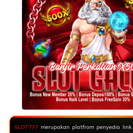
SLOT777
merupakan platfrom penyedia link s