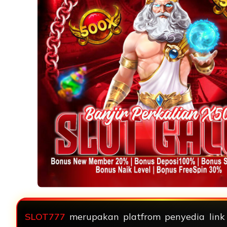
SLOT777
merupakan platfrom penyedia link s