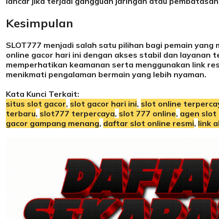
lancar jika terjadi gangguan jaringan atau pembatasan
Kesimpulan
SLOT777 menjadi salah satu pilihan bagi pemain yang me
online gacor hari ini dengan akses stabil dan layanan
memperhatikan keamanan serta menggunakan link res
menikmati pengalaman bermain yang lebih nyaman.
Kata Kunci Terkait:
situs slot gacor
,
slot gacor hari ini
,
slot online terperca
terbaru
,
slot777 terpercaya
,
slot 777 online
,
agen slot
gacor gampang menang
,
daftar slot online resmi
,
link 