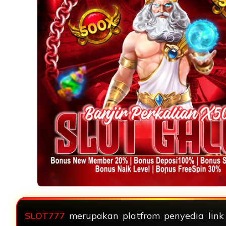
SLOT777
merupakan platfrom penyedia link s