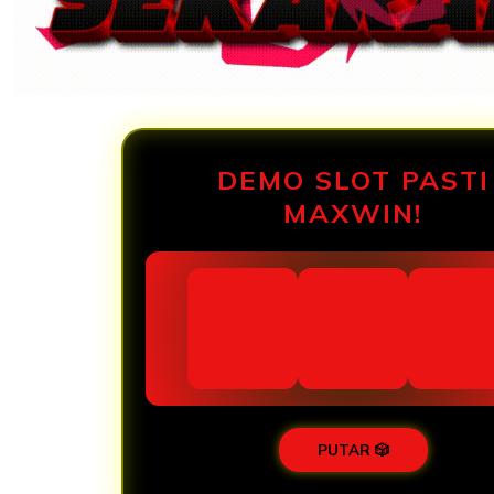
DEMO SLOT PASTI
MAXWIN!
PUTAR 🎲