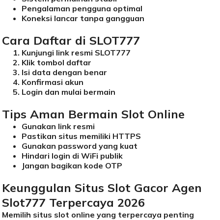
Pengalaman pengguna optimal
Koneksi lancar tanpa gangguan
Cara Daftar di SLOT777
Kunjungi link resmi SLOT777
Klik tombol daftar
Isi data dengan benar
Konfirmasi akun
Login dan mulai bermain
Tips Aman Bermain Slot Online
Gunakan link resmi
Pastikan situs memiliki HTTPS
Gunakan password yang kuat
Hindari login di WiFi publik
Jangan bagikan kode OTP
Keunggulan Situs Slot Gacor Agen
Slot777 Terpercaya 2026
Memilih situs slot online yang terpercaya penting