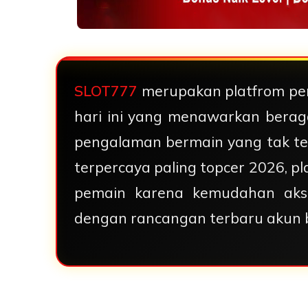
SLOT777
merupakan platfrom penye
hari ini yang menawarkan berag
pengalaman bermain yang tak ter
terpercaya paling topcer 2026, pl
pemain karena kemudahan akse
dengan rancangan terbaru akun