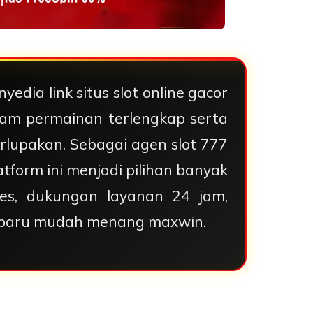
dia link situs slot online gacor
am permainan terlengkap serta
lupakan. Sebagai agen slot 777
atform ini menjadi pilihan banyak
s, dukungan layanan 24 jam,
 baru mudah menang maxwin.