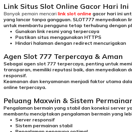
Link Situs Slot Online Gacor Hari Ini
Banyak pemain mencari
link slot online
gacor hari ini u
yang lancar tanpa gangguan. SLOT777 menyediakan link
untuk membantu pengguna tetap terhubung dengan pl
Gunakan link resmi yang terpercaya
Pastikan situs menggunakan HTTPS
Hindari halaman dengan redirect mencurigakan
Agen Slot 777 Terpercaya & Aman
Sebagai agen slot 777 terpercaya, penting untuk memi
transparan, memiliki reputasi baik, dan menyediakan 
responsif.
Keamanan dan kenyamanan menjadi faktor utama dalam
online terpercaya.
Peluang Maxwin & Sistem Permainan
Pengalaman bermain yang stabil dan koneksi server y
membantu menciptakan pengalaman bermain yang leb
Server responsif
Sistem permainan stabil
Pengalaman pengguna optimal