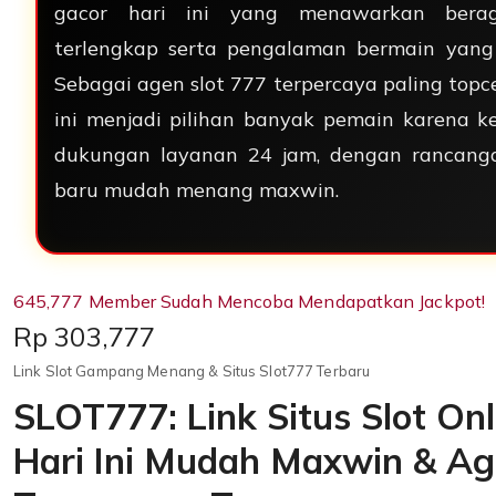
gacor hari ini yang menawarkan bera
terlengkap serta pengalaman bermain yang 
Sebagai agen slot 777 terpercaya paling topc
ini menjadi pilihan banyak pemain karena 
dukungan layanan 24 jam, dengan rancang
baru mudah menang maxwin.
645,777 Member Sudah Mencoba Mendapatkan Jackpot!
Price:
Rp 303,777
Link Slot Gampang Menang & Situs Slot777 Terbaru
SLOT777: Link Situs Slot On
Hari Ini Mudah Maxwin & Ag